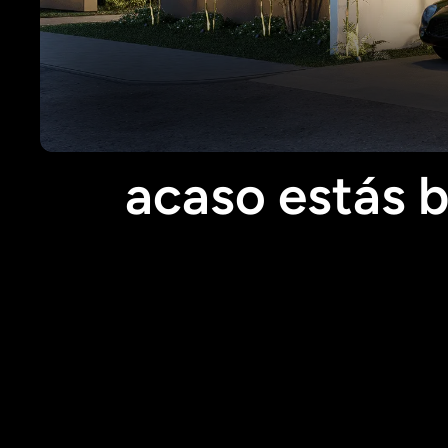
acaso
estás
b