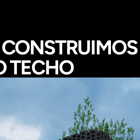
 CONSTRUIMOS T
O TECHO